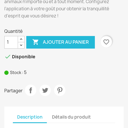
animaux n’importe où et à tout moment. Configurez
l’application à votre goût pour obtenir la tranquillité
d’esprit que vous désirez !
Quantité

favorite_border
AJOUTER AU PANIER

Disponible
5
Stock :
Partager
Description
Détails du produit